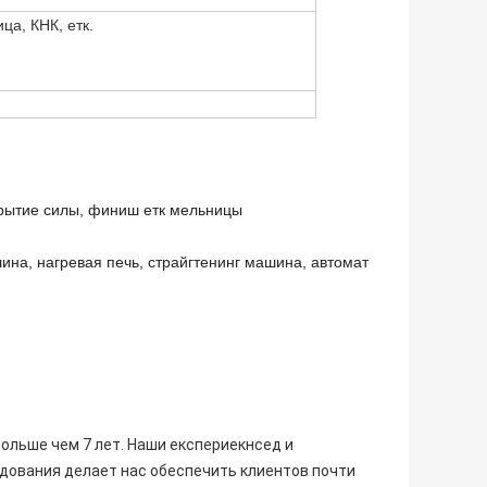
ца, КНК, етк.
рытие силы, финиш етк мельницы
ина, нагревая печь, страйгтенинг машина, автомат
льше чем 7 лет. Наши експериекнсед и
дования делает нас обеспечить клиентов почти