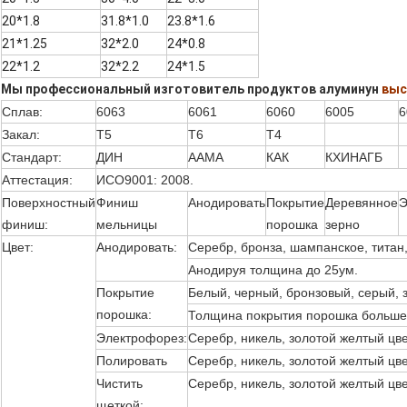
20*1.8
31.8*1.0
23.8*1.6
21*1.25
32*2.0
24*0.8
22*1.2
32*2.2
24*1.5
Мы профессиональный изготовитель продуктов алуминун
выс
Сплав:
6063
6061
6060
6005
6
Закал:
Т5
Т6
Т4
Стандарт:
ДИН
ААМА
КАК
КХИНАГБ
Аттестация:
ИСО9001: 2008.
Поверхностный
Финиш
Анодировать
Покрытие
Деревянное
Э
финиш:
мельницы
порошка
зерно
Цвет:
Анодировать:
Серебр, бронза, шампанское, титан, 
Анодируя толщина до 25ум.
Покрытие
Белый, черный, бронзовый, серый, з
порошка:
Толщина покрытия порошка больше
Электрофорез:
Серебр, никель, золотой желтый цве
Полировать
Серебр, никель, золотой желтый цвет
Чистить
Серебр, никель, золотой желтый цвет
щеткой: