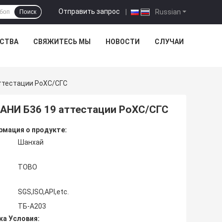
Отправить запрос
|
Russian
Поиск
ЕСТВА
СВЯЖИТЕСЬ МЫ
НОВОСТИ
СЛУЧАИ
Аттестации РоХС/СГС
/АНИ Б36 19 аттестации РоХС/СГС
мация о продукте:
Шанхай
TOBO
SGS,ISO,API,etc.
ТБ-А203
ка Условия: