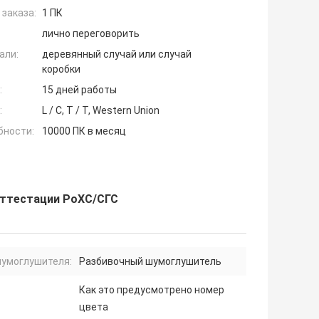
заказа:
1 ПК
лично переговорить
али:
деревянный случай или случай
коробки
:
15 дней работы
:
L / C, T / T, Western Union
бности:
10000 ПК в месяц
аттестации РоХС/СГС
шумоглушителя:
Разбивочный шумоглушитель
Как это предусмотрено номер
цвета