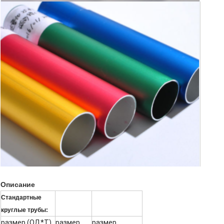
Описание
Стандартные
круглые трубы:
размер (ОД*Т)
размер
размер