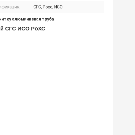
ификация:
СГС, Рохс, ИСО
нитку алюминиевая труба
ией СГС ИСО РоХС