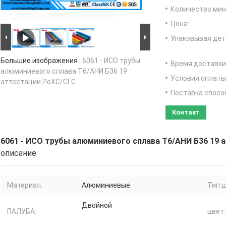
Количество мин 
Цена:
Упаковывая дет
Большие изображения :
6061 - ИСО трубы
Время доставки
алюминиевого сплава Т6/АНИ Б36 19
Условия оплаты
аттестации РоХС/СГС
Поставка спосо
Контакт
6061 - ИСО трубы алюминиевого сплава Т6/АНИ Б36 19 
описание
Материал:
Алюминиевые
Тип 
Двойной
ПАЛУБА:
цвет: