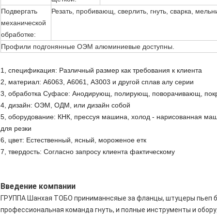
Подвергать
Резать, пробивающ, сверлить, гнуть, сварка, мельни
механической
обработке:
Профили подгонянные ОЭМ алюминиевые доступны.
1, спецификация: Различный размер как требования к клиента
2, материал: А6063, А6061, А3003 и другой сплав алу серии
3, обработка Суфасе: Анодирующ, полирующ, поворачивающ, пок
4, дизайн: ОЭМ, ОДМ, или дизайн собой
5, оборудование: КНК, прессуя машина, холод - нарисованная маш
для резки
6, цвет: Естественный, ясный, мороженое етк
7, твердость: Согласно запросу клиента фактическому
Введение компании
ГРУППА Шанхая ТОБО приниманнсяые за фланцы, штуцеры пьеп бо
профессиональная команда гнуть, и полные инструменты и обору