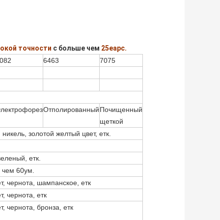
окой точности
с больше чем
25еарс.
082
6463
7075
лектрофорез
Отполированный
Почищенный
щеткой
никель, золотой желтый цвет, етк.
еленый, етк.
 чем 60ум.
т, чернота, шампанское, етк
, чернота, етк
, чернота, бронза, етк