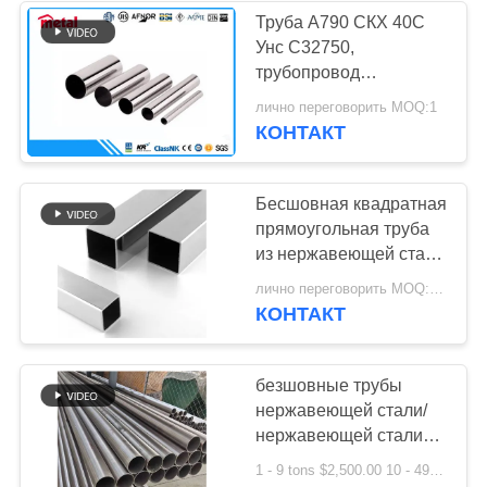
Труба А790 СКХ 40С
Унс С32750,
трубопровод
нержавеющей стали
лично переговорить MOQ:1
1/2 «безшовный
КОНТАКТ
Бесшовная квадратная
прямоугольная труба
из нержавеющей стали
толщиной 2 мм 304
лично переговорить MOQ:1 шт.
316Ti труба из
КОНТАКТ
нержавеющей стали
безшовные трубы
нержавеющей стали/
нержавеющей стали
дуплекса продажи
1 - 9 tons $2,500.00 10 - 49 tons $2,200.00 >= 50 tons $2,000.00 MOQ:1
2507 фабрики