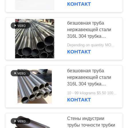
КАЧЕСТВА
трубы аустенитной
КОНТАКТ
нержавеющей стали
300 серий безшовная
СВЯЖИТЕСЬ
безшовная труба
МЫ
нержавеющей стали
316L 304 трубка
нержавеющей стали
НОВОСТИ
Depending on quantity MOQ:1pcs
трубы аустенитной
КОНТАКТ
нержавеющей стали
300 серий безшовная
СЛУЧАИ
безшовная труба
нержавеющей стали
КАРТА
316L 304 трубка
нержавеющей стали
САЙТА
10 - 99 kilograms $5.50 100 - 499 kilograms $5.20 >= 500 kilograms $5.00 MOQ:1
трубы аустенитной
КОНТАКТ
нержавеющей стали
PRIVACY
300 серий безшовная
POLICY
Стены индустрии
трубы точности трубки