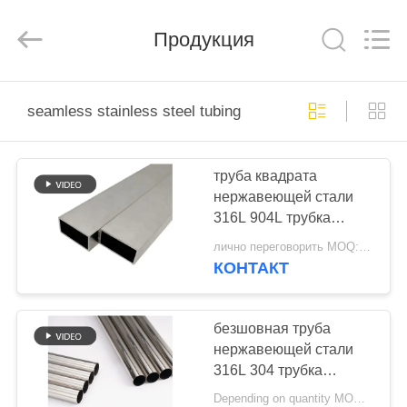
TOBO
STEEL
GROUP
Продукция
CHINA.
All
Rights
Reserved.
ДОМ
seamless stainless steel tubing
ПРОДУКТЫ
труба квадрата
нержавеющей стали
О
316L 904L трубка
НАС
нержавеющей стали 1
лично переговорить MOQ:1pcs
дюйма SCH 40
КОНТАКТ
безшовная
ПУТЕШЕСТВИЕ
ФАБРИКИ
безшовная труба
нержавеющей стали
316L 304 трубка
ПРОВЕРКА
нержавеющей стали
Depending on quantity MOQ:1pcs