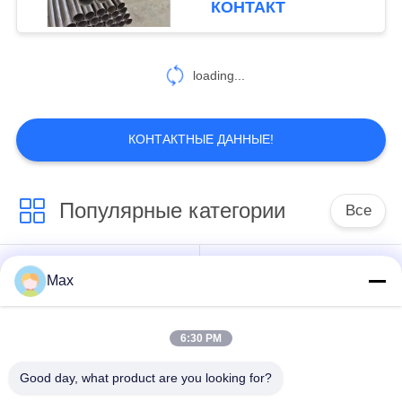
КОНТАКТ
изготовителя трубки
труба сразу супер
безшовная
loading...
КОНТАКТНЫЕ ДАННЫЕ!
Популярные категории
Все
супер
Max
Труба сплава
двухшпиндельная
никеля
труба нержавеющей
стали
6:30 PM
Good day, what product are you looking for?
труба аустенитной
покрынная стальная