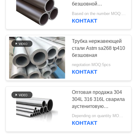
безшовной
нержавеющей стали
Based on the number MOQ:1 PCS
капилляра
КОНТАКТ
нержавеющей стали
304 трубка
неубедительной
Трубка нержавеющей
круглой толстой
стали Astm sa268 tp410
стальная
безшовная
negotation MOQ:5pcs
КОНТАКТ
Оптовая продажа 304
304L 316 316L сварила
аустенитовую
пронзительную
Depending on quantity MOQ:1pcs
безшовную трубку
КОНТАКТ
нержавеющей стали