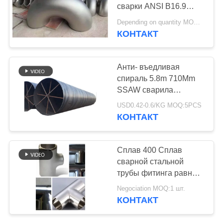
сварки ANSI B16.9
SCH10 хорошая
Depending on quantity MOQ:10
механическая
КОНТАКТ
Анти- въедливая
спираль 5.8m 710Mm
SSAW сварила
стальные трубы
USD0.42-0.6/KG MOQ:5PCS
КОНТАКТ
Сплав 400 Сплав
сварной стальной
трубы фитинга равный
Tee 300# 2'X1-1/2'
Negociation MOQ:1 шт.
SCH40
КОНТАКТ