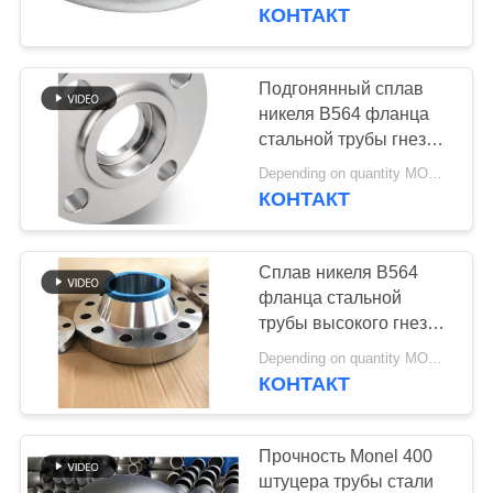
КАЧЕСТВА
градусов
КОНТАКТ
СВЯЖИТЕСЬ
Подгонянный сплав
МЫ
никеля B564 фланца
стальной трубы гнезда
сваривая N08820 8"
НОВОСТИ
Depending on quantity MOQ:1pcs
PN100
КОНТАКТ
СЛУЧАИ
Сплав никеля B564
фланца стальной
КАРТА
трубы высокого гнезда
давления сваривая
САЙТА
Depending on quantity MOQ:1pcs
N08820 10" PN64
КОНТАКТ
PRIVACY
POLICY
Прочность Monel 400
штуцера трубы стали