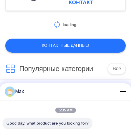
КОНТАКТ
проектов
Полированное
покрытие поверхности
loading...
КОНТАКТНЫЕ ДАННЫЕ!
Популярные категории
Все
супер
Max
Труба сплава
двухшпиндельная
никеля
труба нержавеющей
стали
5:35 AM
Good day, what product are you looking for?
труба аустенитной
покрынная стальная