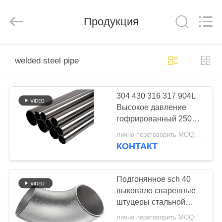
TOBO
STEEL
GROUP
Продукция
CHINA.
All
Rights
Reserved.
ДОМ
welded steel pipe
ПРОДУКТЫ
304 430 316 317 904L
Высокое давление
О
гофрированный 2507
НАС
Дуплекс золото
лично переговорить MOQ:Один кусок.
нержавеющая сварная
КОНТАКТ
стальная труба
ПУТЕШЕСТВИЕ
ФАБРИКИ
Подгонянное sch 40
выковало сваренные
штуцеры стальной
ПРОВЕРКА
трубы локоть 90
лично переговорить MOQ:1 ПК