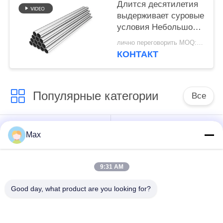
Длится десятилетия
выдерживает суровые
условия Небольшое
обслуживание
лично переговорить MOQ:1 шт.
Небольшое
КОНТАКТ
обслуживание
Высокая чистота цинк
Широкий диапазон
Популярные категории
размеров
Все
супер
Max
Труба сплава
двухшпиндельная
никеля
труба нержавеющей
стали
9:31 AM
Good day, what product are you looking for?
труба аустенитной
покрынная стальная
нержавеющей стали
труба