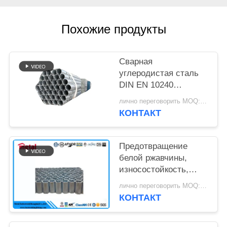
Похожие продукты
Сварная
углеродистая сталь
DIN EN 10240
Стандартные
лично переговорить MOQ:1 шт.
многократные
КОНТАКТ
диаметры
горячеоцинкованные
трубы для
Предотвращение
ограждения
белой ржавчины,
износостойкость,
экономия средств,
лично переговорить MOQ:1 шт.
готовые леса, цинк
КОНТАКТ
высокой чистоты,
разная длина