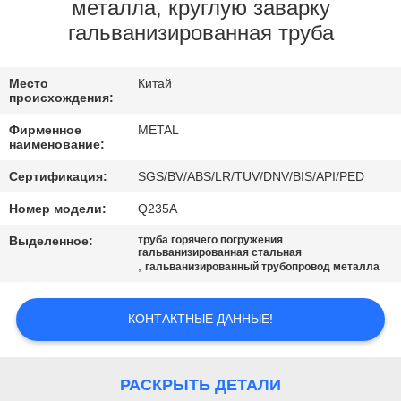
КАЧЕСТВА
металла, круглую заварку
гальванизированная труба
СВЯЖИТЕСЬ
Место
Китай
МЫ
происхождения:
Фирменное
METAL
НОВОСТИ
наименование:
Сертификация:
SGS/BV/ABS/LR/TUV/DNV/BIS/API/PED
СЛУЧАИ
Номер модели:
Q235A
Выделенное:
труба горячего погружения
гальванизированная стальная
КАРТА
,
гальванизированный трубопровод металла
САЙТА
КОНТАКТНЫЕ ДАННЫЕ!
PRIVACY
POLICY
РАСКРЫТЬ ДЕТАЛИ