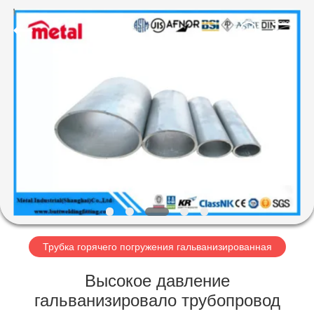
TOBO
STEEL
GROUP
CHINA.
All
Rights
Reserved.
ДОМ
ПРОДУКТЫ
О
НАС
ПУТЕШЕСТВИЕ
ФАБРИКИ
Трубка горячего погружения гальванизированная
Высокое давление
ПРОВЕРКА
гальванизировало трубопровод