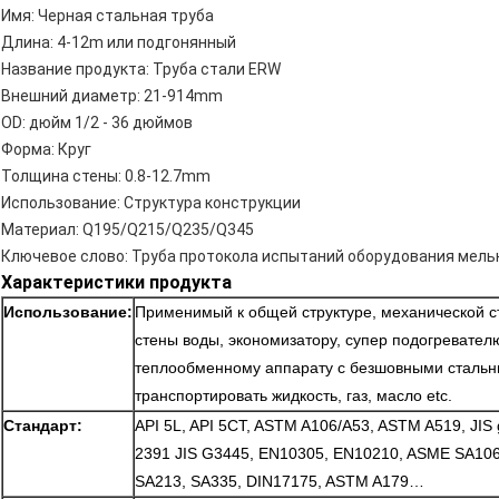
Имя:
Черная стальная труба
Длина:
4-12m или подгонянный
Название продукта:
Труба стали ERW
Внешний диаметр:
21-914mm
OD:
дюйм 1/2 - 36 дюймов
Форма:
Круг
Толщина стены:
0.8-12.7mm
Использование:
Структура конструкции
Материал:
Q195/Q215/Q235/Q345
Ключевое слово:
Труба протокола испытаний оборудования мель
Характеристики продукта
Использование:
Применимый к общей структуре, механической с
стены воды, экономизатору, супер подогревател
теплообменному аппарату с безшовными стальн
транспортировать жидкость, газ, масло etc.
Стандарт:
API 5L, API 5CT, ASTM A106/A53, ASTM A519, JIS 
2391 JIS G3445, EN10305, EN10210, ASME SA106
SA213, SA335, DIN17175, ASTM A179…