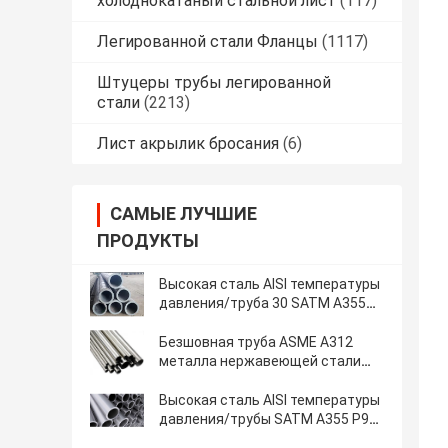
холоднокатаный стальной лист
(117)
Легированной стали Фланцы
(1117)
Штуцеры трубы легированной
стали
(2213)
Лист акрылик бросания
(6)
САМЫЕ ЛУЧШИЕ
ПРОДУКТЫ
Высокая сталь AISI температуры
давления/труба 30 SATM A355
P91 ДЮЙМ STD безшовная
Безшовная труба ASME A312
металла нержавеющей стали
ранг ВЕС Sch5s TP304H
материальный
Высокая сталь AISI температуры
давления/трубы SATM A355 P91
дюйм Sch OD 24 безшовные - 10s