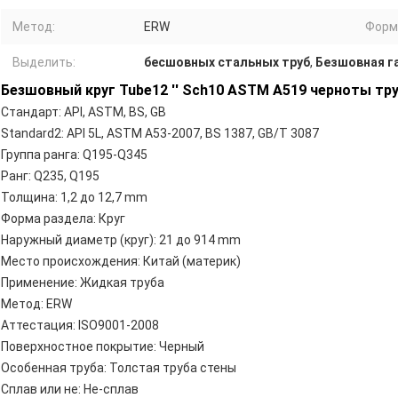
Метод:
ERW
Форм
Выделить:
бесшовных стальных труб
,
Безшовная г
Безшовный круг Tube12 '' Sch10 ASTM A519 черноты тру
Стандарт:
API, ASTM, BS, GB
Standard2:
API 5L, ASTM A53-2007, BS 1387, GB/T 3087
Группа ранга:
Q195-Q345
Ранг:
Q235, Q195
Толщина:
1,2 до 12,7 mm
Форма раздела:
Круг
Наружный диаметр (круг):
21 до 914 mm
Место происхождения:
Китай (материк)
Применение:
Жидкая труба
Метод:
ERW
Аттестация:
ISO9001-2008
Поверхностное покрытие:
Черный
Особенная труба:
Толстая труба стены
Сплав или не:
Не-сплав