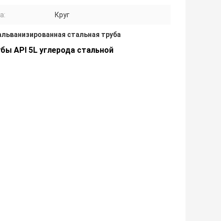
а:
Круг
альванизированная стальная труба
бы API 5L углерода стальной