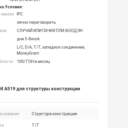
ка Условия:
заказа:
IPC
лично переговорить
али:
СЛУЧАЙ ИЛИ ПАЧКИ ПЛИ-ВООДЭН
:
дни 5-8work
:
L/C, D/A, T/T, западное соединение,
MoneyGram
бности:
100/ТОН в месяц
М А519 для структуры конструкции
льзование:
Структура конструкции
та:
T/T