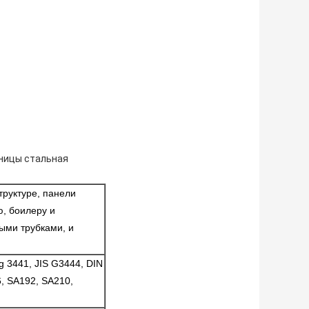
ницы стальная
труктуре, панели
ю, боилеру и
ыми трубками, и
g 3441, JIS G3444, DIN
, SA192, SA210,