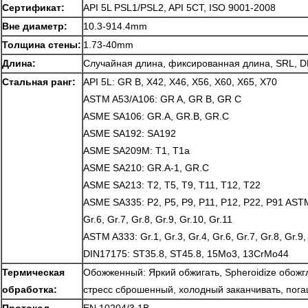
Сертификат:
API 5L PSL1/PSL2, API 5CT, ISO 9001-2008
Вне диаметр:
10.3-914.4mm
Толщина стены:
1.73-40mm
Длина:
Случайная длина, фиксированная длина, SRL, 
Стальная ранг:
API 5L: GR B, X42, X46, X56, X60, X65, X70
ASTM A53/A106: GR A, GR B, GR C
ASME SA106: GR.A, GR.B, GR.C
ASME SA192: SA192
ASME SA209M: T1, T1a
ASME SA210: GR.A-1, GR.C
ASME SA213: T2, T5, T9, T11, T12, T22
ASME SA335: P2, P5, P9, P11, P12, P22, P91 ASTM 
Gr.6, Gr.7, Gr.8, Gr.9, Gr.10, Gr.11
ASTM A333: Gr.1, Gr.3, Gr.4, Gr.6, Gr.7, Gr.8, Gr.9,
DIN17175: ST35.8, ST45.8, 15Mo3, 13CrMo44
Термическая
Обожженный: Яркий обжигать, Spheroidize обожг
обработка:
стресс сброшенный, холодный заканчивать, пог