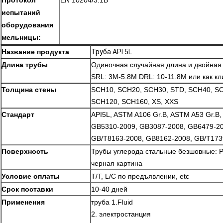
Протокол
EN 10204/3.1B
испытаний
оборудования
мельницы:
Название продукта
Труба API 5L
Длина трубы
Одиночная случайная длина и двойная
SRL: 3M-5.8M DRL: 10-11.8M или как к
Толщина стены
SCH10, SCH20, SCH30, STD, SCH40, S
SCH120, SCH160, XS, XXS
Стандарт
API5L, ASTM A106 Gr.B, ASTM A53 Gr.B
GB5310-2009, GB3087-2008, GB6479-20
GB/T8163-2008, GB8162-2008, GB/T173
Поверхность
Трубы углерода стальные безшовные: 
черная картина
Условие оплаты
T/T, L/C по предъявлении, etc
Срок поставки
10-40 дней
Применения
труба 1.Fluid
2. электростанция