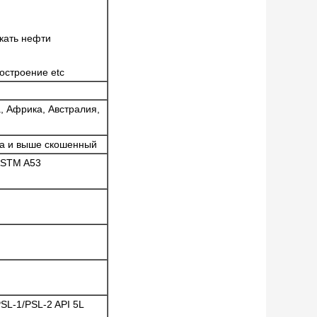
скать нефти
остроение etc
, Африка, Австралия,
ма и выше скошенный
ASTM A53
SL-1/PSL-2 API 5L