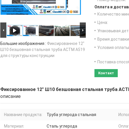
Оплата и достав
Количество мин 
Цена:
Упаковывая дет
Время доставки
Большие изображения :
Фиксированное 12"
Условия оплаты
Ш10 безшовная стальная труба АСТМ А519
для структуры конструкции
Поставка спосо
Контакт
Фиксированное 12" Ш10 безшовная стальная труба АСТ
описание
Название продукта:
Труба углерода стальная
Испо
Материал:
Сталь углерода
Опла