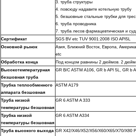
3. труба структуры
4. повсюду надавите котельную трубу
5. безшовные стальные трубки для тре
6. труба проводника
7. труба лесов фармацевтическая и суд
Сертификат
SGS BV etc TUV 9001:2008 ISO API5L
Основной рынок
Азия, Ближний Восток, Европа, Америка
etc
Обработка конца
Под концом равнины 2 дюймов. 2 дюй
Высокотемпературная
GR B/C ASTM A106, GR b API 5L, GR b 
безшовная труба
Трубка теплообменного
ASTM A179
аппарата безшовная
Труба низкой
GR 6 ASTM A 333
температуры безшовная
Трубка низкой
GR 6 ASTM A334
температуры безшовная
Труба высокого выхода
GR X42/X46/X52/X56/X60/X65/X70/X80 P