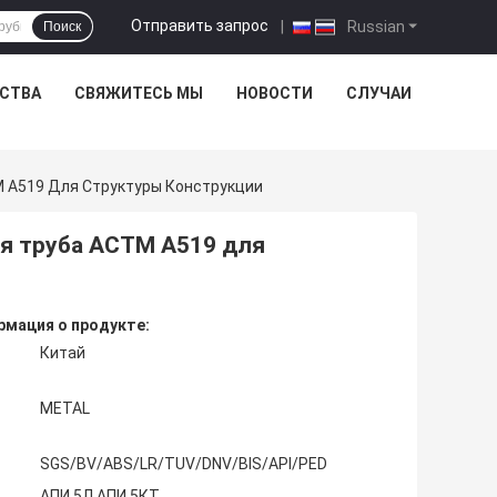
Отправить запрос
|
Russian
Поиск
ЕСТВА
СВЯЖИТЕСЬ МЫ
НОВОСТИ
СЛУЧАИ
 А519 Для Структуры Конструкции
я труба АСТМ А519 для
мация о продукте:
Китай
METAL
SGS/BV/ABS/LR/TUV/DNV/BIS/API/PED
АПИ 5Л АПИ 5КТ