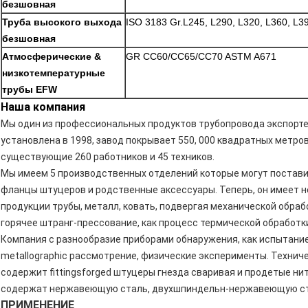
безшовная
Труба высокого выхода
ISO 3183 Gr.L245, L290, L320, L360, L3
безшовная
Атмосферические &
GR CC60/CC65/CC70 ASTM A671
низкотемпературные
трубы EFW
Наша компания
Мы один из профессиональных продуктов трубопровода экспорте
установлена в 1998, завод покрывает 550, 000 квадратных метров
существующие 260 работников и 45 техников.
Мы имеем 5 производственных отделений которые могут постави
фланцы штуцеров и родственные аксессуары. Теперь, он имеет 
продукции трубы, металл, ковать, подвергая механической обра
горячее штранг-прессование, как процесс термической обработки
Компания с разнообразие приборами обнаружения, как испытание
metallographic рассмотрение, физические эксперименты. Технич
содержит fittingsforged штуцеры гнезда сваривая и продетые ни
содержат нержавеющую сталь, двухшпиндельн-нержавеющую ст
ПРИМЕНЕНИЕ