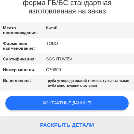
КАЧЕСТВА
форма ГБ/БС стандартная
изготовленная на заказ
СВЯЖИТЕСЬ
Место
Китай
МЫ
происхождения:
Фирменное
TOBO
НОВОСТИ
наименование:
Сертификация:
SGS /TUV/BV
СЛУЧАИ
Номер модели:
C70600
Выделенное:
,
труба углерода низкой температуры стальная
КАРТА
труба конструкции стальная
САЙТА
КОНТАКТНЫЕ ДАННЫЕ!
PRIVACY
POLICY
РАСКРЫТЬ ДЕТАЛИ