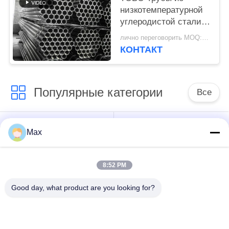
низкотемпературной
углеродистой стали
для криогенной
лично переговорить MOQ:1 шт.
эксплуатации |
КОНТАКТ
Соответствует ASME
Популярные категории
Все
супер
Max
Труба сплава
двухшпиндельная
никеля
труба нержавеющей
стали
8:52 PM
Good day, what product are you looking for?
труба аустенитной
покрынная стальная
нержавеющей стали
труба