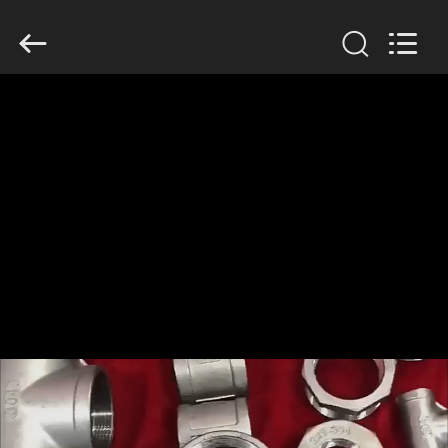
TOBO
STEEL
GROUP
CHINA.
All
Rights
Reserved.
ДОМ
ПРОДУКТЫ
О
НАС
ПУТЕШЕСТВИЕ
ФАБРИКИ
ПРОВЕРКА